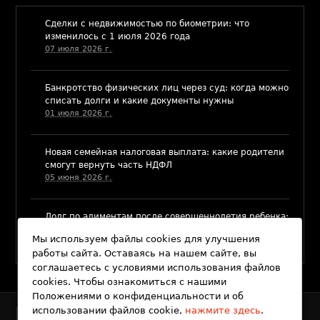
​Сделки с недвижимостью по биометрии: что
изменилось с 1 июля 2026 года
07 июля 2026 г.
Банкротство физических лиц через суд: когда можно
списать долги и какие документы нужны
01 июля 2026 г.
​Новая семейная налоговая выплата: какие родители
смогут вернуть часть НДФЛ
05 июня 2026 г.
Долг по алиментам после совершеннолетия ребенка:
когда и как его можно взыскать
Мы используем файлы cookies для улучшения
03 июня 2026 г.
работы сайта. Оставаясь на нашем сайте, вы
соглашаетесь с условиями использования файлов
cookies. Чтобы ознакомиться с нашими
Положениями о конфиденциальности и об
использовании файлов cookie,
нажмите здесь
.