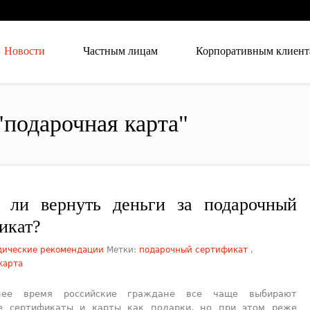
Новости
Частным лицам
Корпоративным клиент
"подарочная карта"
 ли вернуть деньги за подарочный
икат?
ические рекомендации
Метки:
подарочный сертификат
,
карта
нее время российские граждане все чаще выбирают
е сертификаты и карты как подарки, но при этом реже