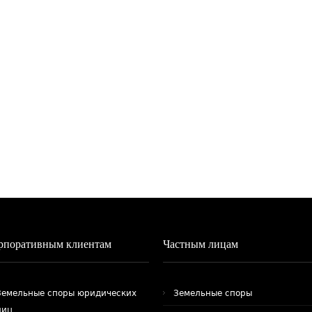
рпоративным клиентам
Частным лицам
Земельные споры юридических
Земельные споры
лиц