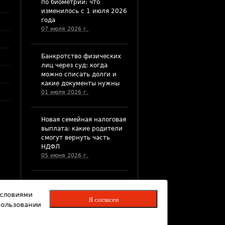
по биометрии: что
изменилось с 1 июля 2026
года
07 июля 2026 г.
Банкротство физических
лиц через суд: когда
можно списать долги и
какие документы нужны
01 июля 2026 г.
​Новая семейная налоговая
выплата: какие родители
смогут вернуть часть
НДФЛ
05 июня 2026 г.
Долг по алиментам после
совершеннолетия
условиями
Я согласен
ребенка: когда и как его
пользовании
можно взыскать
03 июня 2026 г.