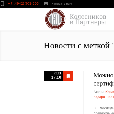
+7 (4942) 501-505
Написать нам
Новости с меткой 
2023
Можно
17.10
сертиф
Раздел
Юрид
подарочная 
В послед
подарочны