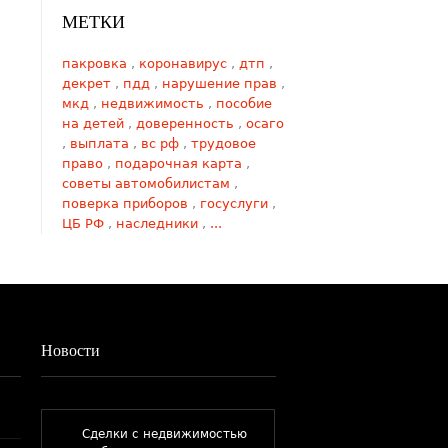
МЕТКИ
пакровка
,
коронавирус
,
дтп
,
декрет
,
пдд
,
нарушение прав
,
мкд
,
недвижимость
,
пособие
на детей
,
доверенность
,
осаго
,
выплата
,
вс рф
,
трудовое
право
,
подарочная карта
,
советы автомобилистам
,
поверка приборов
,
госуслуги
,
ЦБ РФ
,
наследники
,
...
Новости
​Сделки с недвижимостью