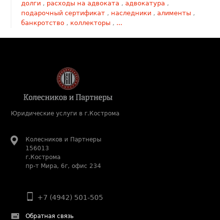
долги
,
расходы на адвоката
,
адвокатура
,
подарочный сертификат
,
наследники
,
алименты
,
банкротство
,
коллекторы
,
...
Юридические услуги в г.Кострома
Колесников и Партнеры
156013
г.Кострома
пр-т Мира, 6г, офис 234
+7 (4942) 501-505
Обратная связь