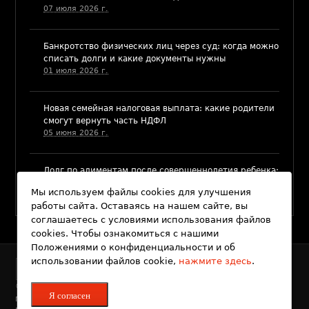
07 июля 2026 г.
Банкротство физических лиц через суд: когда можно
списать долги и какие документы нужны
01 июля 2026 г.
​Новая семейная налоговая выплата: какие родители
смогут вернуть часть НДФЛ
05 июня 2026 г.
Долг по алиментам после совершеннолетия ребенка:
когда и как его можно взыскать
Мы используем файлы cookies для улучшения
03 июня 2026 г.
работы сайта. Оставаясь на нашем сайте, вы
соглашаетесь с условиями использования файлов
cookies. Чтобы ознакомиться с нашими
Положениями о конфиденциальности и об
использовании файлов cookie,
нажмите здесь
.
© 2011-2026 Юридическое агентство "Колесников и
Я согласен
партнеры"