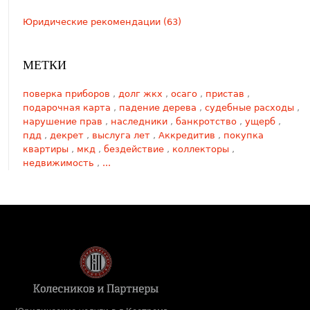
Юридические рекомендации (63)
МЕТКИ
поверка приборов
,
долг жкх
,
осаго
,
пристав
,
подарочная карта
,
падение дерева
,
судебные расходы
,
нарушение прав
,
наследники
,
банкротство
,
ущерб
,
пдд
,
декрет
,
выслуга лет
,
Аккредитив
,
покупка
квартиры
,
мкд
,
бездействие
,
коллекторы
,
недвижимость
,
...