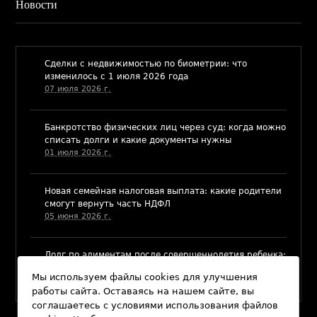
Новости
​Сделки с недвижимостью по биометрии: что
изменилось с 1 июля 2026 года
07 июля 2026 г.
Банкротство физических лиц через суд: когда можно
списать долги и какие документы нужны
01 июля 2026 г.
​Новая семейная налоговая выплата: какие родители
смогут вернуть часть НДФЛ
05 июня 2026 г.
Долг по алиментам после совершеннолетия ребенка:
когда и как его можно взыскать
Мы используем файлы cookies для улучшения
03 июня 2026 г.
работы сайта. Оставаясь на нашем сайте, вы
соглашаетесь с условиями использования файлов