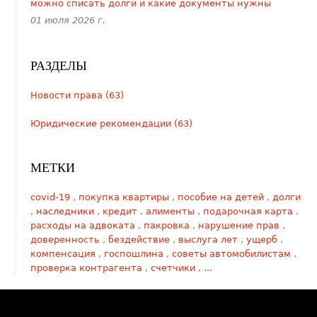
можно списать долги и какие документы нужны
01 июля 2026 г.
РАЗДЕЛЫ
Новости права (63)
Юридические рекомендации (63)
МЕТКИ
covid-19
,
покупка квартиры
,
пособие на детей
,
долги
,
наследники
,
кредит
,
алименты
,
подарочная карта
,
расходы на адвоката
,
пакровка
,
нарушение прав
,
доверенность
,
бездействие
,
выслуга лет
,
ущерб
,
компенсация
,
госпошлина
,
советы автомобилистам
,
проверка контрагента
,
счетчики
,
...