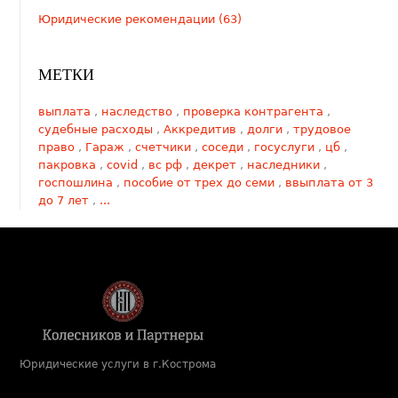
Юридические рекомендации (63)
МЕТКИ
выплата
,
наследство
,
проверка контрагента
,
судебные расходы
,
Аккредитив
,
долги
,
трудовое
право
,
Гараж
,
счетчики
,
соседи
,
госуслуги
,
цб
,
пакровка
,
covid
,
вс рф
,
декрет
,
наследники
,
госпошлина
,
пособие от трех до семи
,
ввыплата от 3
до 7 лет
,
...
Юридические услуги в г.Кострома