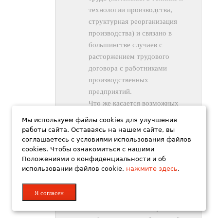
технологии производства,
структурная реорганизация
производства) и связано в
большинстве случаев с
расторжением трудового
договора с работниками
производственных
предприятий.
Что же касается возможных
"придирок" со стороны
Мы используем файлы cookies для улучшения
руководства, то исходя из
работы сайта. Оставаясь на нашем сайте, вы
опыта могу сказать Вам, в
соглашаетесь с условиями использования файлов
cookies. Чтобы ознакомиться с нашими
случае когда работодатель
Положениями о конфиденциальности и об
решает уволить кого-либо из
использовании файлов cookie,
нажмите здесь
.
сотрудников, то он будет
осуществлять это всеми
Я согласен
возможными способами (в том
числе и незаконными). Обычно